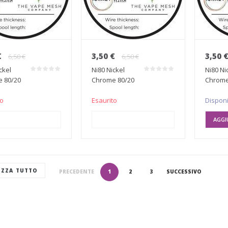
€
3,50 €
3,50 
6,50 €
6,50 €
ckel
Ni80 Nickel
Ni80 Ni
 80/20
Chrome 80/20
Chrome
 10mt
0.50mm 10mt
0.28mm
to
Esaurito
Disponi
UNGI AL CARRELLO
AGGIUNGI AL CARRELLO
AGGI
IZZA TUTTO
PRECEDENTE
1
2
3
SUCCESSIVO