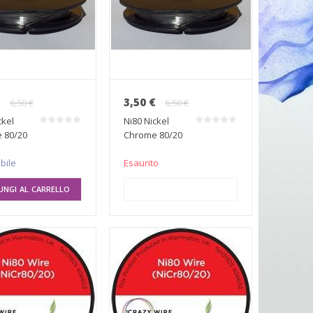
€
3,50 €
6,50 €
6,50 €
ckel
Ni80 Nickel
 80/20
Chrome 80/20
 10mt
0.30mm 10mt
bile
Esaurito
UNGI AL CARRELLO
AGGIUNGI AL CARRELLO