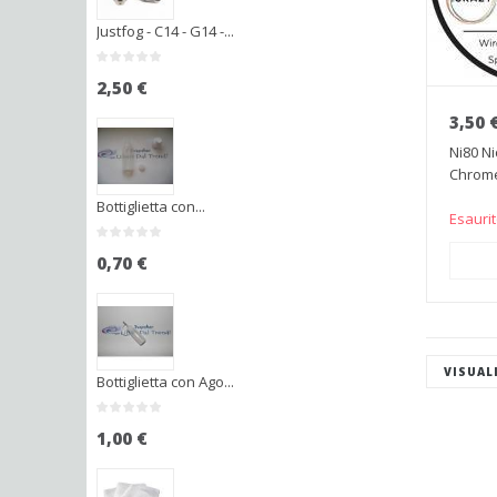
Justfog - C14 - G14 -...
2,50 €
3,50 
Ni80 Ni
Chrome
0.60mm
Bottiglietta con...
Esauri
0,70 €
AGGI
VISUAL
Bottiglietta con Ago...
1,00 €