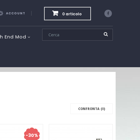
ACCOUNT
0 articolo
Facebook
gh End Mod
CONFRONTA (
0
)
-30%