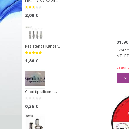
Eleaf - GS GS2 Air...
2,00 €
31,90
Resistenza Kanger...
Exprom
MTL RT
1,80 €
Exvap
Esauri
SE
Copri tip silicone,...
0,35 €