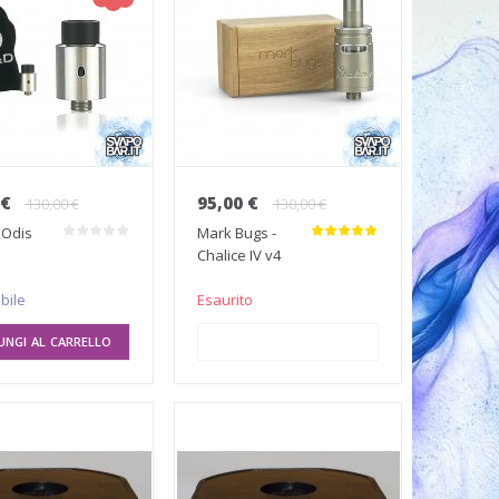
 €
95,00 €
130,00 €
130,00 €
 Odis
Mark Bugs -
Chalice IV v4
bile
Esaurito
UNGI AL CARRELLO
AGGIUNGI AL CARRELLO