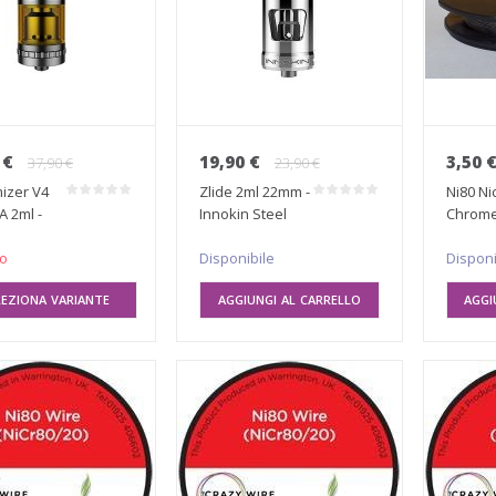
 €
19,90 €
3,50 
37,90 €
23,90 €
izer V4
Zlide 2ml 22mm -
Ni80 Ni
A 2ml -
Innokin Steel
Chrome
e
0.32mm
to
Disponibile
Disponi
LEZIONA VARIANTE
AGGIUNGI AL CARRELLO
AGGI