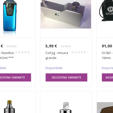
 €
5,90 €
91,00
35,90 €
13,90 €
- Nautilus
Coil Jig - misura
OC&D -
 4.5ml ***
grande
16mm
ibile
Disponibile
Disponi
LEZIONA VARIANTE
SELEZIONA VARIANTE
AGGI