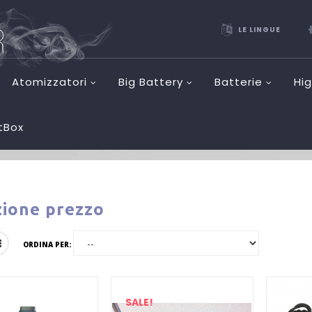
LE LINGUE
Atomizzatori
Big Battery
Batterie
Hi
etBox
zione prezzo
ORDINA PER:
SALE!