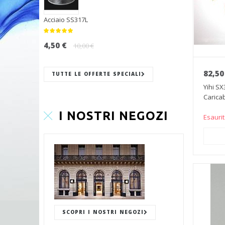
Acciaio SS317L
4,50 €
10,00 €
82,50
TUTTE LE OFFERTE SPECIALI
Yihi S
Caricab
I NOSTRI NEGOZI
Esauri
AGGI
SCOPRI I NOSTRI NEGOZI