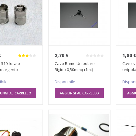
€
2,70 €
1,80 
 510 forato
Cavo Rame Unipolare
Cavo r
to argento
Rigido 0,50mmq (1mt)
unipola
ibile
Disponibile
Disponi
UNGI AL CARRELLO
AGGIUNGI AL CARRELLO
AGGI