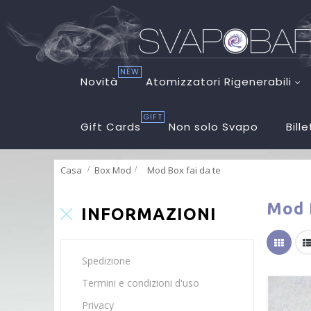
NEW
Novità
Atomizzatori Rigenerabili
GIFT
Gift Cards
Non solo Svapo
Bill
Casa
Box Mod
>
Mod Box fai da te
Mod 
INFORMAZIONI
Spedizione
Termini e condizioni d'uso
Privacy