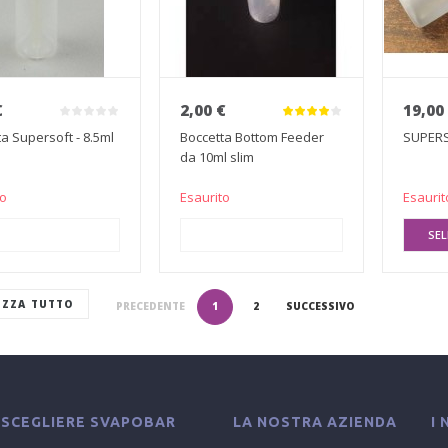
€
2,00 €
19,00
a Supersoft - 8.5ml
Boccetta Bottom Feeder
SUPERS
da 10ml slim
to
Esaurito
Esaurit
UNGI AL CARRELLO
AGGIUNGI AL CARRELLO
SEL
IZZA TUTTO
PRECEDENTE
1
2
SUCCESSIVO
 SCEGLIERE SVAPOBAR
LA NOSTRA AZIENDA
I