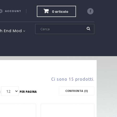
ACCOUNT
0 articolo
Facebook
gh End Mod
Ci sono 15 prodotti.
CONFRONTA (
0
)
:
PER PAGINA