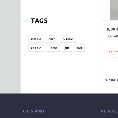
TAGS
6,00 
Boccett
natale
card
buono
regalo
Carta
gift
gidt
Esauri
AGGI
VISUAL
CHI SIAMO
PERCHÈ