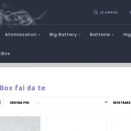
LE LINGUE
Atomizzatori
Big Battery
Batterie
Hi
etBox
Box fai da te
ORDINA PER:
MOSTRARE