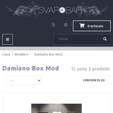
0 articolo
Navigazione
Toggle
Casa
Modders
>
Damiano Box Mod
Damiano Box Mod
Ci sono 3 prodotti.
CONFRONTA (
0
)