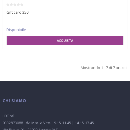
Gift card 350
Disponibile
SELEZIONA VARIANTE
Mostrando 1 - 7 di 7 articoli
CHI SIAMO
LDT srl
0332873088 - da Mar. a Ven. - 9.15-11.45 | 14.15-17.45
Via Piave, 91 - 21022 Azzate (VA)