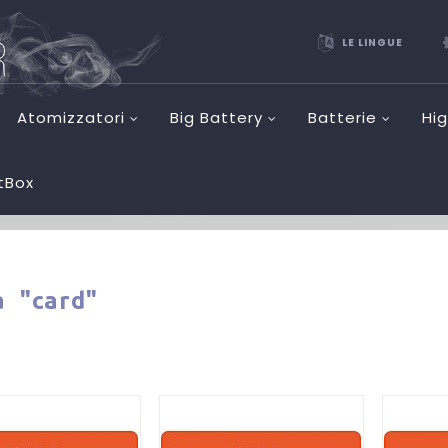
LE LINGUE
Atomizzatori
Big Battery
Batterie
Hi
etBox
ca
"card"