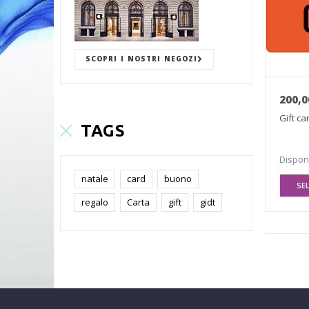
SCOPRI I NOSTRI NEGOZI
200,0
Gift ca
TAGS
Dispon
natale
card
buono
SE
regalo
Carta
gift
gidt