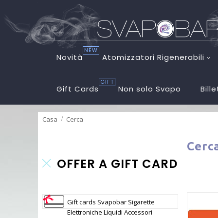
NEW
Novità
Atomizzatori Rigenerabili
GIFT
Gift Cards
Non solo Svapo
Bill
Casa
Cerca
Cer
OFFER A GIFT CARD
Gift cards Svapobar Sigarette
Elettroniche Liquidi Accessori