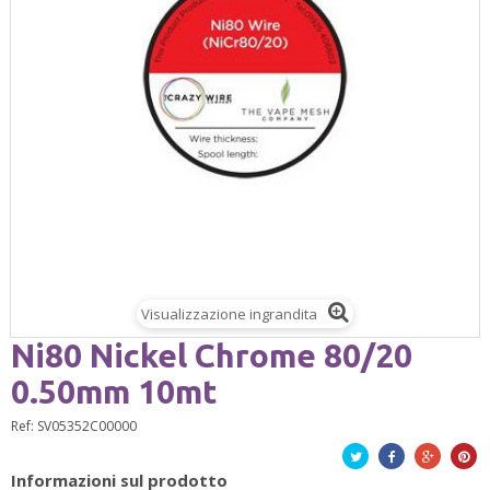
Visualizzazione ingrandita
Ni80 Nickel Chrome 80/20
0.50mm 10mt
Ref:
SV05352C00000
Twitta
Facebook
Google+
Pinte
Informazioni sul prodotto