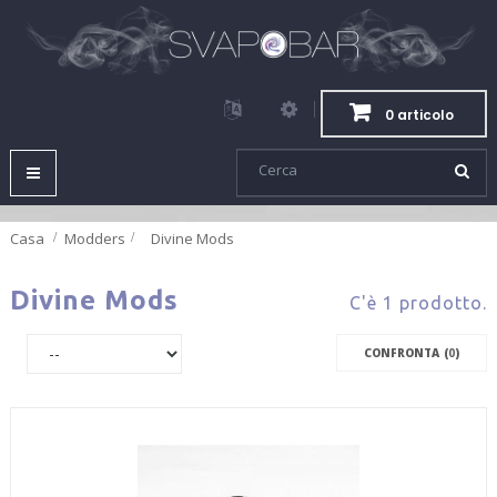
0 articolo
Navigazione
Toggle
Casa
Modders
>
Divine Mods
Divine Mods
C'è 1 prodotto.
CONFRONTA (
0
)