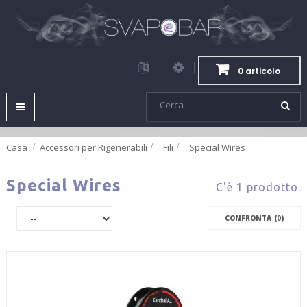
0 articolo
Navigazione
Toggle
Casa
Accessori per Rigenerabili
>
Fili
>
Special Wires
Special Wires
C'è 1 prodotto.
CONFRONTA (
0
)