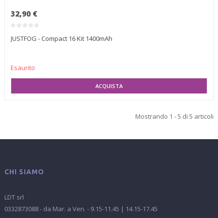
32,90 €
JUSTFOG - Compact 16 Kit 1400mAh
Esaurito
SELEZIONA VARIANTE
Mostrando 1 - 5 di 5 articoli
CHI SIAMO
LDT srl
0332873088 - da Mar. a Ven. - 9.15-11.45 | 14.15-17.45