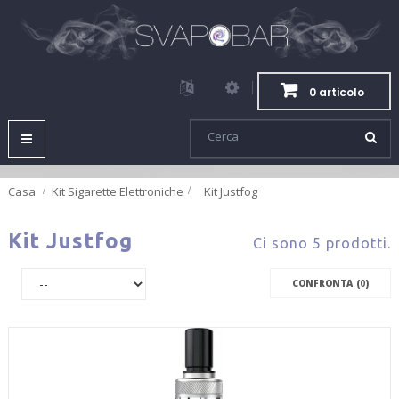
0 articolo
Navigazione
Toggle
Casa
Kit Sigarette Elettroniche
>
Kit Justfog
Kit Justfog
Ci sono 5 prodotti.
CONFRONTA (
0
)