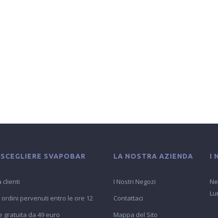
 SCEGLIERE SVAPOBAR
LA NOSTRA AZIENDA
I
 clienti
I Nostri Negozi
Ne
Lu
 ordini pervenuti entro le ore 12
Contattaci
 gratuita da 49 euro
Mappa del Sito