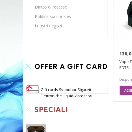
Diritto di recesso
Politica sui cookies
I nostri negozi
130,0
Vape T
OFFER A GIFT CARD
RDTS
Dispon
Gift cards Svapobar Sigarette
AGGI
Elettroniche Liquidi Accessori
SPECIALI