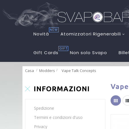
NEW
Novità
Atomizzatori Rigenerabili
GIFT
Gift Cards
Non solo Svapo
Bill
Casa
Modders
>
Vape Talk Concepts
Vape
INFORMAZIONI
Spedizione
Termini e condizioni d'uso
Privacy