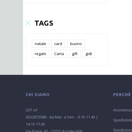
TAGS
natale
card
buono
regalo
Carta
gift
gidt
CHI SIAMO
PERCHÈ
LDT srl
Assistenza
0332873088 - da Mar. a Ven. - 9.15-11.45 |
Spedizioni
14.15-17.45
Spedizione
Via Piave, 91 - 21022 Azzate (VA)