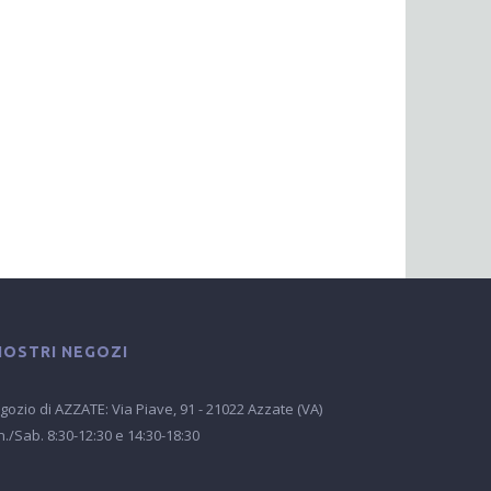
 NOSTRI NEGOZI
gozio di AZZATE: Via Piave, 91 - 21022 Azzate (VA)
n./Sab. 8:30-12:30 e 14:30-18:30