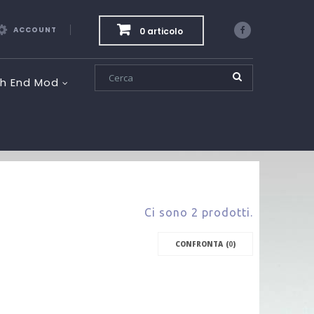
ACCOUNT
0 articolo
Facebook
gh End Mod
Ci sono 2 prodotti.
CONFRONTA (
0
)