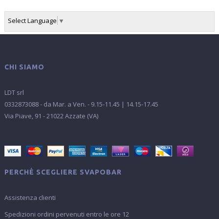
Select Language
▼
‹
›
View larger
View larger
CHI SIAMO
LDT srl
0332873088 - da Mar. a Ven. - 9.15-11.45 | 14.15-17.45
CONTINUE
Via Piave, 91 - 21022 Azzate (VA)
(
200
remaining characters)
PERCHÈ SCEGLIERE SVAPOBAR
PREVIEW
Assistenza clienti
ADD TO CART
Spedizioni ordini pervenuti entro le ore 12