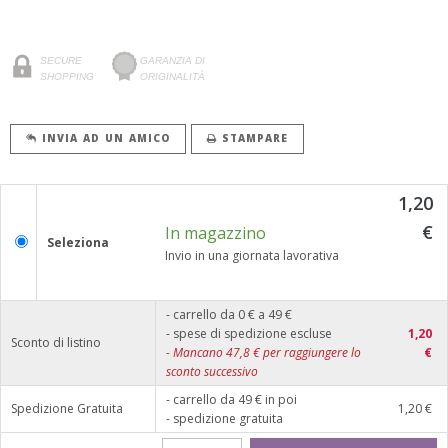
SECURE
GARANZIA DI
SHOPPING
ORIGINALITÀ
INVIA AD UN AMICO
STAMPARE
1,20
€
In magazzino
Seleziona
Invio in una giornata lavorativa
- carrello da 0 € a 49 €
- spese di spedizione escluse
1,20
Sconto di listino
-
Mancano
47,8
€ per raggiungere lo
€
sconto successivo
- carrello da 49 € in poi
Spedizione Gratuita
1,20 €
- spedizione gratuita