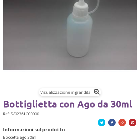
Visualizzazione ingrandita
Bottiglietta con Ago da 30ml
Ref:
SV02361C00000
Twitta
Facebook
Google+
Pinte
Informazioni sul prodotto
Boccetta ago 30ml