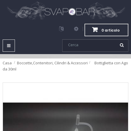
0 articolo
Navigazione
Toggle
Casa
Boccette,Contenitori, Cilindri & Accessori
>
Bottiglietta con Ago
da 30ml