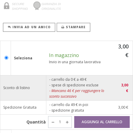
SECURE
GARANZIA DI
SHOPPING
ORIGINALITÀ
INVIA AD UN AMICO
STAMPARE
3,00
€
In magazzino
Seleziona
Invio in una giornata lavorativa
- carrello da 0 € a 49 €
- spese di spedizione escluse
3,00
Sconto di listino
-
Mancano
46
€ per raggiungere lo
€
sconto successivo
- carrello da 49 € in poi
Spedizione Gratuita
3,00 €
- spedizione gratuita
Quantità
AGGIUNGI AL CARRELLO