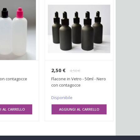
2,50 €
2,50 €
4,50 €
 con contagocce
Flacone in Vetro - 50ml - Nero
UNICORN
con contagocce
da Dripp
Disponibile
Disponi
I AL CARRELLO
AGGIUNGI AL CARRELLO
SEL