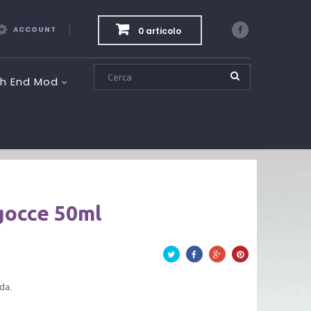
ACCOUNT
0 articolo
Facebook
gh End Mod
gocce 50ml
Twitta
Facebook
Google+
Pinterest
ida.