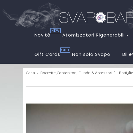
NEW
Novità
Atomizzatori Rigenerabili
GIFT
Gift Cards
Non solo Svapo
Bill
Casa
Boccette,Contenitori, Cilindri & Accessori
>
Bottigl