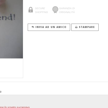
SECURE
GARANZIA DI
SHOPPING
ORIGINALITÀ
INVIA AD UN AMICO
STAMPARE
va
re lo sconto successivo