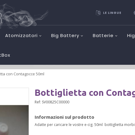
LE LINGUE
Atomizzatori
Big Battery
Batterie
Hi
etBox
ietta con Contagocce 50ml
Bottiglietta con Conta
Ref:
SV00825C00000
Informazioni sul prodotto
Adatte per caricare le vostre e-cig. 50ml bottiglietta morb