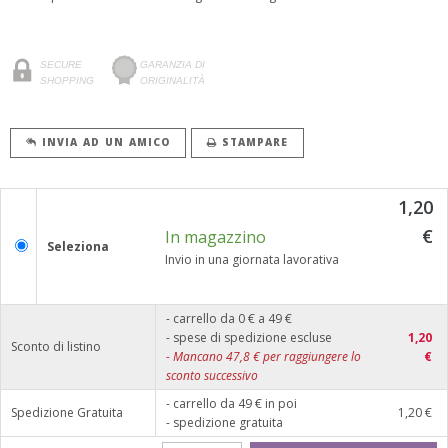
SECURE
GARANZIA DI
SHOPPING
ORIGINALITÀ
INVIA AD UN AMICO
STAMPARE
1,20
€
In magazzino
Seleziona
Invio in una giornata lavorativa
- carrello da 0 € a 49 €
- spese di spedizione escluse
1,20
Sconto di listino
-
Mancano
47,8
€ per raggiungere lo
€
sconto successivo
- carrello da 49 € in poi
Spedizione Gratuita
1,20 €
- spedizione gratuita