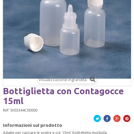
Visualizzazione ingrandita
Bottiglietta con Contagocce
15ml
Ref:
SV03344C00000
Twitta
Facebook
Google+
Pinte
Informazioni sul prodotto
Adatte per caricare le vostre e-cig. 15ml bottiglietta morbida.