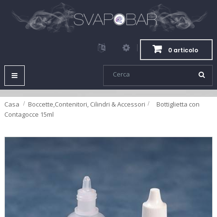
0 articolo
Navigazione
Toggle
Casa
Boccette,Contenitori, Cilindri & Accessori
>
Bottiglietta con
Contagocce 15ml