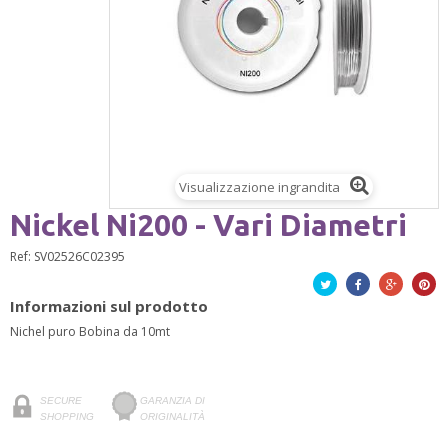
Visualizzazione ingrandita
Nickel Ni200 - Vari Diametri
Ref:
SV02526C02395
Twitta
Facebook
Google+
Pinte
Informazioni sul prodotto
Nichel puro Bobina da 10mt
SECURE
GARANZIA DI
SHOPPING
ORIGINALITÀ