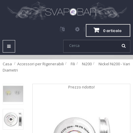
0 articolo
Navigazione
Toggle
Casa
Accessori per Rigenerabili
>
Fili
>
Ni200
>
Nickel Ni200 - Vari
Diametri
Prezzo ridotto!