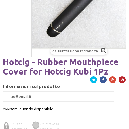
Visualizzazione ingrandita
Hotcig - Rubber Mouthpiece
Cover for Hotcig Kubi 1Pz
Twitta
Facebook
Google+
Pinte
Informazioni sul prodotto
Avvisami quando disponibile
SECURE
GARANZIA DI
SHOPPING
ORIGINALITÀ