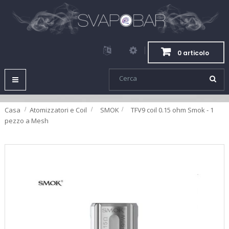
0 articolo
Navigazione
Toggle
Casa
Atomizzatori e Coil
>
SMOK
>
TFV9 coil 0.15 ohm Smok - 1
pezzo a Mesh