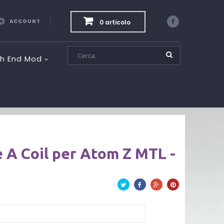
ACCOUNT
0 articolo
Facebook
gh End Mod
 A Coil per Atom Z MTL -
Twitta
Facebook
Google+
Pinterest