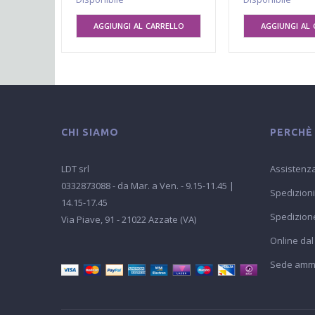
AGGIUNGI AL CARRELLO
AGGIUNGI AL 
CHI SIAMO
PERCHÈ
LDT srl
Assistenza
0332873088 - da Mar. a Ven. - 9.15-11.45 |
Spedizioni
14.15-17.45
Spedizione
Via Piave, 91 - 21022 Azzate (VA)
Online dal
Sede ammin