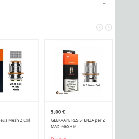
5,00 €
29,00
eus Mesh Z Coil
GEEKVAPE RESISTENZA per Z
GeekVa
MAX -MESH M...
Tank 5 
Esaurito
Esaurit