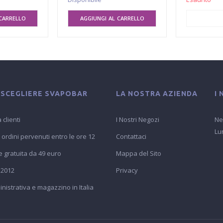
CARRELLO
AGGIUNGI AL CARRELLO
AGGIUNG
 SCEGLIERE SVAPOBAR
LA NOSTRA AZIENDA
I
 clienti
I Nostri Negozi
Ne
Lu
 ordini pervenuti entro le ore 12
Contattaci
 gratuita da 49 euro
Mappa del Sito
 2012
Privacy
istrativa e magazzino in Italia