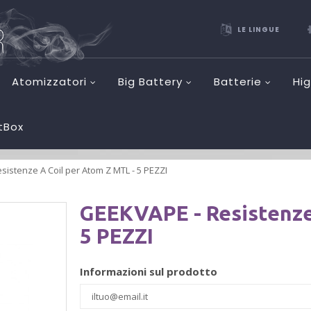
LE LINGUE
Atomizzatori
Big Battery
Batterie
Hi
etBox
sistenze A Coil per Atom Z MTL - 5 PEZZI
GEEKVAPE - Resistenze
5 PEZZI
Informazioni sul prodotto