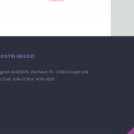
I AL CARRELLO
AGGIUNGI AL CARRELLO
SEL
 NOSTRI NEGOZI
gozio di AZZATE: Via Piave, 91 - 21022 Azzate (VA)
n./Sab. 8:30-12:30 e 14:30-18:30