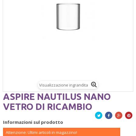
Visualizzazione ingrandita
ASPIRE NAUTILUS NANO
VETRO DI RICAMBIO
Twitta
Facebook
Google+
Pinte
Informazioni sul prodotto
Attenzione: Ultimi articoli in magazzino!